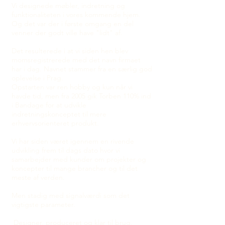
Vi designede møbler, indretning og
funktionaliteten i vores kommende hjem.
Og det var der i første omgang en del
venner der godt ville have "lidt" af.
Det resulterede i at vi siden hen blev
momsregistrerede med det navn firmaet
har i dag. Navnet stammer fra en særlig god
oplevelse i Prag.
Opstarten var ren hobby og kun når vi
havde tid, men fra 2005 gik Torben 110% ind
i Bandage for at udvikle
indretningskonceptet til mere
erhvervsorienteret produkt.
Vi har siden været igennem en rivende
udvikling frem til dags dato hvor vi
samarbejder med kunder om projekter og
koncepter til mange brancher og til det
meste af verden.
Men stadig med signalværdi som det
vigtigste parameter.
Designer, produceret og klar til brug.