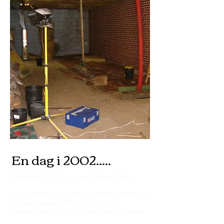
Bandage
Erhvervsindretning
97250665
info@bandageinterior.dk
Højris Allé 81, Ikast
En dag i 2002.....
Bandage har haft en sjov langsom start.
Da vi, Anette og Torben, lærte hinanden at
kende tilbage i 2001var vi ikke i tvivl
omhvordan vi skulle bo. Ikke som de andre.