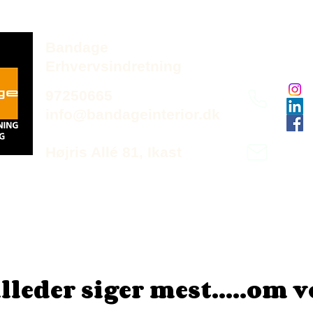
Bandage
Erhvervsindretning
97250665
info@bandageinterior.dk
Højris Allé 81, Ikast
lleder siger mest.....om 